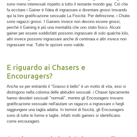
sono meno interessati rispetto a tutto il restante mondo gay. Ciò che
fa eccitare i Gainer è l'idea di ingrassare e diventare grossi trovando
qui la loro gratificazione sessuale La Fisicità: Per definizione, i Chubs
sono ragazzi grossi. I Gainers invece non devono essere grossi,
perchè il Gaining è più una mentalità che uno stato fisico. Alcuni
gainer per essere soddisfatti possono ingrassare di solo qualche kilo,
altri invece possono ingrassare anche di centinaia e altri invece non
ingrassare mai. Tutte le opzioni sono valide.
E riguardo ai Chasers e
Encouragers?
Anche se per entrambi il "Grasso è bello" è un motto di vita, essi si
distingono nella colonna delle abitudini sessuali: i Chaser tipicamente
hanno desideri sessuali "normali", mentre gli Encouragers trovano
gratificazione sessuale nell'aiutare un ragazzo a ingrassare o fargli
raggiungere una taglia adatta. In termini di fisicità, gli Encouragers
sono di tutte le forme e taglie, infatti molti gainers si identificano
come encouragers.