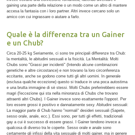
gaining una parte della relazione o un modo come un altro di mantere
accesa la fantasia con i loro partner. Altri invece cercano solo un
amico con cui ingrassare o aiutare a farlo.
Quale è la differenza tra un Gainer
e un Chub?
Circa 20-25 kg Seriamente, ci sono tre principali differenze tra Chub:
la mentalità, le abitudini sessuali e la fisicità. La Mentalità: Molti
Chubs sono "Grassi per incidenti" (Intendo alcune combinazioni
genetiche e altre circostance) e non trovano la loro circonferenza
eccitante, anche se godono come tutti gli altri uomini. In generale
(esclusa qualche eccezione) questo si traduce in una poca autostima
e una brutta immagine di sè stessi. Molti Chubs preferirebbero essere
magri (l'eccezione qui sta nella minoranza di Chubs che trovano
attraenti altri Chubs). I Gainer invece sono esattamente l'oppost. Per
loro essere grossi è positivo e dannatamente sexy. Abitudini sessuali:
La maggior parte di Chub hanno "normali" desideri sessuali (Sapete,
sesso orale, anale, ecc.). Essi sono, per tutti gli effetti, tradizionali
gay a cui è successo di essere grassi. I Gainer tendono invece a
qualcosa di diverso tra le coperte. Sesso orale e anale sono
certamente gli infissi della vita sessuale di molti gainer, ma in genere