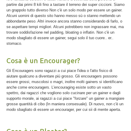
partire dai primi 8 kili fino a tastare il terreno dei super ciccioni. Siamo
un grappolo tutto diverso Non c'è un solo modo per essere un gainer.
Alcuni uomini di questo sito hanno messo sù o stanno mettendo un
abbondante peso. Altri invece ancora stanno considerando di farlo, o
se aspettare tempi migliori. Alcuni potrebbero non ingrassare mai, ma
trovare soddisfazione nel padding, bloating o inflatin. Non c'è un
modo sbagliato di essere un gainer, segui solo il tuo cuore.. er..
stomaco.
Cosa è un Encourager?
Gli Encouragers sono ragazzi a cui piace l'idea o l'atto fisico di
aiutare qualcuno a diventare più grosso. Gli encouragers possono
essere grossi, muscolosi o magri, inoltre molti gainers si identificano
anche come encouragers. L'encouraging esiste sotto un vasto
spettro, dai ragazzi che vogliono solo cucinare per un gainer e dagli
supporto morale, ai ragazzi a cui piace "forzare" un gainer a mangiare
grosse quantità di cibo (In maniera consesuale). Di nuovo, non c'è un
modo sbagliato di essere un encourager, per cui sii di mente aperta.