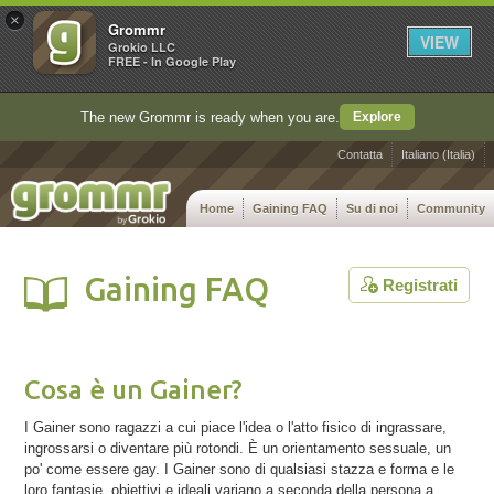
×
Grommr
VIEW
Grokio LLC
FREE - In Google Play
The new Grommr is ready when you are.
Explore
Contatta
Italiano (Italia)
Home
Gaining FAQ
Su di noi
Community
Gaining FAQ
Registrati
Cosa è un Gainer?
I Gainer sono ragazzi a cui piace l'idea o l'atto fisico di ingrassare,
ingrossarsi o diventare più rotondi. È un orientamento sessuale, un
po' come essere gay. I Gainer sono di qualsiasi stazza e forma e le
loro fantasie, obiettivi e ideali variano a seconda della persona a