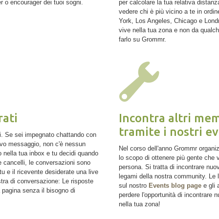
er o encourager dei tuoi sogni.
per calcolare la tua relativa distan
vedere chi è più vicino a te in ordi
York, Los Angeles, Chicago e Londr
vive nella tua zona e non da qualch
farlo su Grommr.
rati
Incontra altri me
tramite i nostri 
i. Se sei impegnato chattando con
uovo messaggio, non c'è nessun
Nel corso dell'anno Grommr organiz
 nella tua inbox e tu decidi quando
lo scopo di ottenere più gente che va
 cancelli, le conversazioni sono
persona. Si tratta di incontrare nuov
u e il ricevente desiderate una live
legami della nostra community. Le l
stra di conversazione: Le risposte
sul nostro
Events blog page
e gli
 pagina senza il bisogno di
perdere l'opportunità di incontrare
nella tua zona!