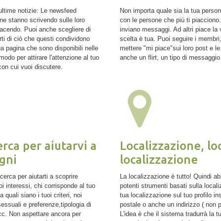
 ultime notizie: Le newsfeed
Non importa quale sia la tua person
ne stanno scrivendo sulle loro
con le persone che più ti piacciono.
facendo. Puoi anche scegliere di
inviano messaggi. Ad altri piace l
rti di ciò che questi condividono
scelta è tua. Puoi seguire i membri,
ua pagina che sono disponibili nelle
mettere "mi piace"sui loro post e l
odo per attirare l'attenzione al tuo
anche un flirt, un tipo di messaggio
con cui vuoi discutere.
rca per aiutarvi a
Localizzazione, lo
gni
localizzazione
erca per aiutarti a scoprire
La localizzazione è tutto! Quindi ab
i interessi, chi corrisponde al tuo
potenti strumenti basati sulla loca
quali siano i tuoi criteri, noi
tua localizzazione sul tuo profilo i
ssuali e preferenze,tipologia di
postale o anche un indirizzo ( non 
ecc. Non aspettare ancora per
L'idea è che il sistema tradurrà la 