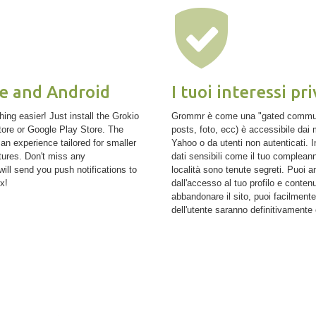
ne and Android
I tuoi interessi pri
ing easier! Just install the Grokio
Grommr è come una "gated community
ore or Google Play Store. The
posts, foto, ecc) è accessibile dai 
an experience tailored for smaller
Yahoo o da utenti non autenticati. In
tures. Don't miss any
dati sensibili come il tuo compleanno
ll send you push notifications to
località sono tenute segreti. Puoi a
x!
dall'accesso al tuo profilo e contenu
abbandonare il sito, puoi facilmente c
dell'utente saranno definitivamente