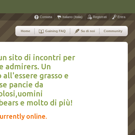
Contatta
Italiano (Italia)
Registrati
Entra
Home
Gaining FAQ
Su di noi
Community
 sito di incontri per
 e admirers. Un
all'essere grasso e
sse pancie da
olosi,uomini
bears e molto di più!
rrently online.