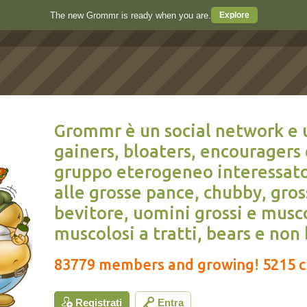
The new Grommr is ready when you are.
Explore
Grommr è un social network e un
gainers, bloaters, encouragers
gruppo eterogeneo interessato 
alle grosse pance, chubby, gro
bevitore, uomini grossi e musc
muscolosi a tratti, bears e non 
83779 members and growing! 5215 cu
Registrati
Entra